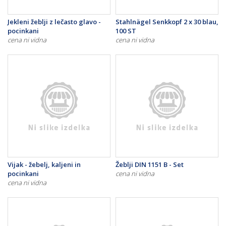
Jekleni žeblji z lečasto glavo -
Stahlnägel Senkkopf 2 x 30 blau,
pocinkani
100 ST
cena ni vidna
cena ni vidna
Vijak - žebelj, kaljeni in
Žeblji DIN 1151 B - Set
pocinkani
cena ni vidna
cena ni vidna