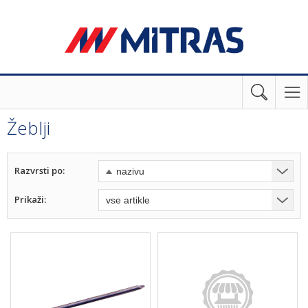
Žeblji
Razvrsti po:
Prikaži: