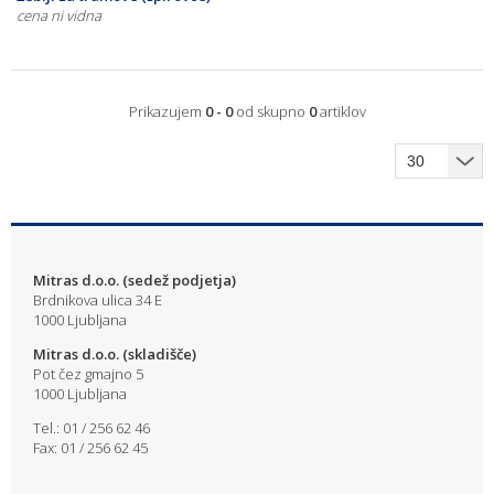
cena ni vidna
Prikazujem
0 - 0
od skupno
0
artiklov
Mitras d.o.o. (sedež podjetja)
Brdnikova ulica 34 E
1000 Ljubljana
Mitras d.o.o. (skladišče)
Pot čez gmajno 5
1000 Ljubljana
Tel.: 01 / 256 62 46
Fax: 01 / 256 62 45