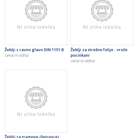
Žeblji z ravno glavo DIN 1151 B
Žeblji za strešne folije - vroče
cena ni vidna
pocinkani
cena ni vidna
Žeblji za tramove (špirovce)