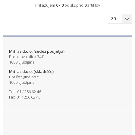
Prikazujem
0 - 0
od skupno
0
artiklov
Mitras d.o.o. (sedež podjetja)
Brdnikova ulica 34 E
1000 Ljubljana
Mitras d.o.o. (skladišče)
Pot čez gmajno 5
1000 Ljubljana
Tel.: 01 / 256 62 46
Fax: 01 / 256 62 45