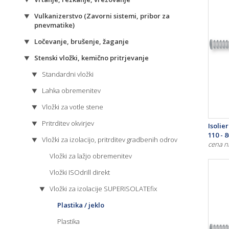
Vulkanizerstvo (Zavorni sistemi, pribor za
pnevmatike)
Ločevanje, brušenje, žaganje
Stenski vložki, kemično pritrjevanje
Standardni vložki
Lahka obremenitev
Vložki za votle stene
Pritrditev okvirjev
Isolie
110 - 8
Vložki za izolacijo, pritrditev gradbenih odrov
cena n
Vložki za lažjo obremenitev
Vložki ISOdrill direkt
Vložki za izolacije SUPERISOLATEfix
Plastika / jeklo
Plastika