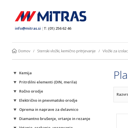
info@mitras.si
|
T: (01) 256 62 46
Domov
/
Stenski vložki, kemično pritrjevanje
/
Vložki za izola
Pla
Kemija
Pritrdilni elementi (DIN, merila)
Ročno orodje
Razvrs
Električno in pnevmatsko orodje
Oprema in naprave za delavnico
Diamantno brušenje, vrtanje in rezanje
Vrtanje, rezkanje, vrezovanje