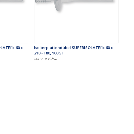
LATEfix 60 x
Isolierplattendübel SUPERISOLATEfix 60 x
210 - 180, 100 ST
cena ni vidna