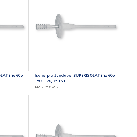
LATEfix 60 x
Isolierplattendübel SUPERISOLATEfix 60 x
150 - 120, 150 ST
cena ni vidna