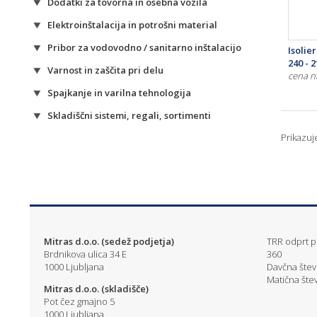
Dodatki za tovorna in osebna vozila
Elektroinštalacija in potrošni material
Pribor za vodovodno / sanitarno inštalacijo
Isolie
240 - 
Varnost in zaščita pri delu
cena n
Spajkanje in varilna tehnologija
Skladiščni sistemi, regali, sortimenti
Prikazu
Mitras d.o.o. (sedež podjetja)
TRR odprt pr
Brdnikova ulica 34 E
360
1000 Ljubljana
Davčna štev
Matična štev
Mitras d.o.o. (skladišče)
Pot čez gmajno 5
1000 Ljubljana