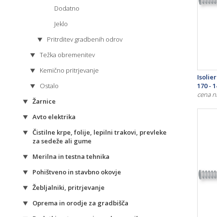
Dodatno
Jeklo
Pritrditev gradbenih odrov
Težka obremenitev
Kemično pritrjevanje
Isolie
170 - 
Ostalo
cena n
Žarnice
Avto elektrika
Čistilne krpe, folije, lepilni trakovi, prevleke
za sedeže ali gume
Merilna in testna tehnika
Pohištveno in stavbno okovje
Žebljalniki, pritrjevanje
Oprema in orodje za gradbišča