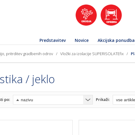
Predstavitev
Novice
Akcijska ponudba
cijo, pritrditev gradbenih odrov
/
Vložki za izolacije SUPERISOLATEfix
/
Pl
stika / jeklo
ti po:
Prikaži: