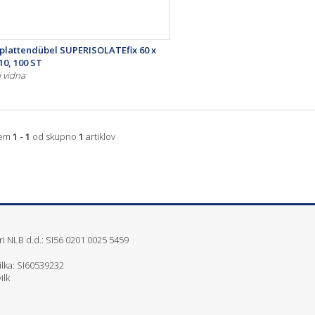
rplattendübel SUPERISOLATEfix 60 x
210, 100 ST
i vidna
jem
1 - 1
od skupno
1
artiklov
i NLB d.d.: SI56 0201 0025 5459
ilka: SI60539232
ilk