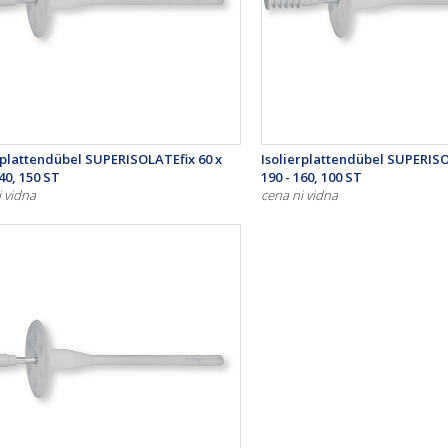
rplattendübel SUPERISOLATEfix 60 x
Isolierplattendübel SUPERISO
140, 150 ST
190 - 160, 100 ST
i vidna
cena ni vidna