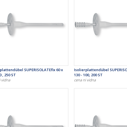
rplattendübel SUPERISOLATEfix 60 x
Isolierplattendübel SUPERISO
0 , 250 ST
130 - 100, 200 ST
i vidna
cena ni vidna