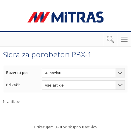
Sidra za porobeton PBX-1
Razvrsti po:
Prikaži:
Ni artiklov.
Prikazujem
0 - 0
od skupno
0
artiklov