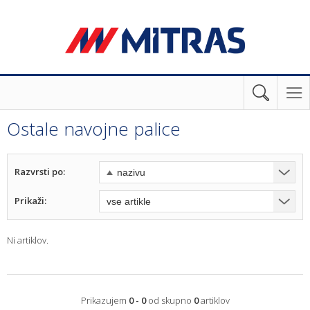
Ostale navojne palice
Razvrsti po:
Prikaži:
Ni artiklov.
Prikazujem
0 - 0
od skupno
0
artiklov