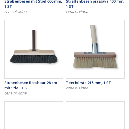
Straßenbesen mit Stiel 600 mm,
Straßenbesen piassava 400 mm,
1 ST
1 ST
cena ni vidna
cena ni vidna
Stubenbesen Rosshaar 28 cm
Teerbürste 215 mm, 1 ST
mit Stiel, 1 ST
cena ni vidna
cena ni vidna