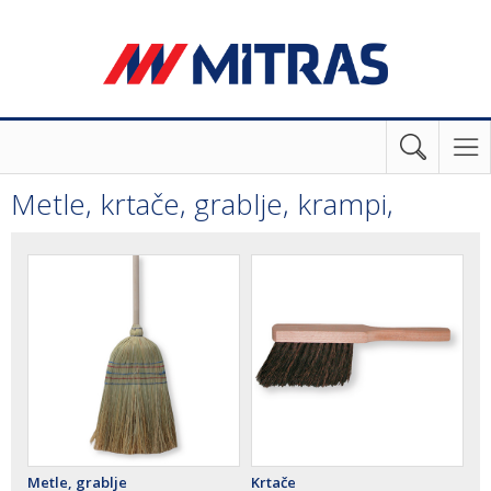
Metle, krtače, grablje, krampi,
Metle, grablje
Krtače