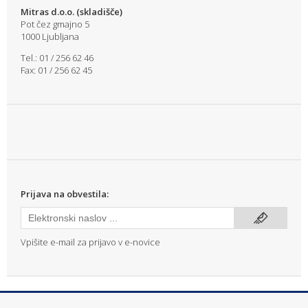
Mitras d.o.o. (skladišče)
Pot čez gmajno 5
1000 Ljubljana
Tel.: 01 / 256 62 46
Fax: 01 / 256 62 45
Prijava na obvestila:
Vpišite e-mail za prijavo v e-novice
info@mitras.si
|
T: (01) 256 62 46