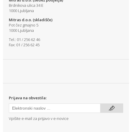
Mitras d.o.o. (sedež podjetja)
Brdnikova ulica 34 E
1000 Ljubljana
Mitras d.o.o. (skladišče)
Pot čez gmajno 5
1000 Ljubljana
Tel.: 01 / 256 62 46
Fax: 01 / 256 62 45
Prijava na obvestila:
Vpišite e-mail za prijavo v e-novice