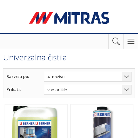
Univerzalna čistila
Razvrsti po:
Prikaži: