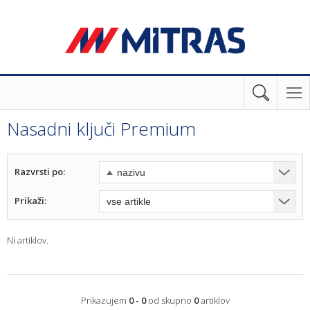
Nasadni ključi Premium
Razvrsti po:
Prikaži:
Ni artiklov.
Prikazujem
0 - 0
od skupno
0
artiklov