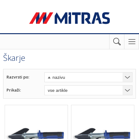
Škarje
Razvrsti po:
Prikaži: