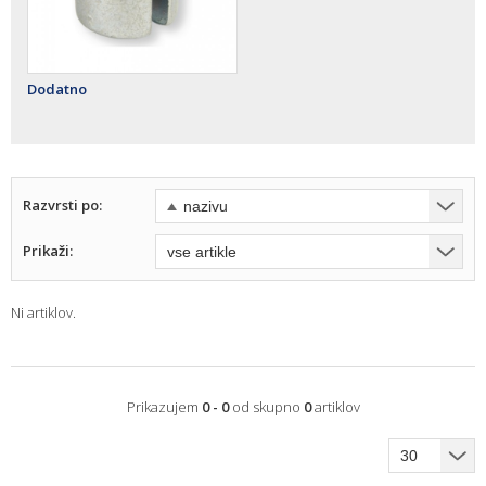
Dodatno
Razvrsti po:
Prikaži:
Ni artiklov.
Prikazujem
0 - 0
od skupno
0
artiklov