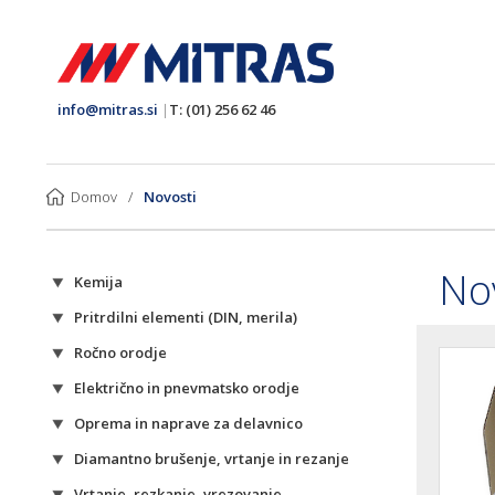
info@mitras.si
|
T: (01) 256 62 46
Domov
/
Novosti
No
Kemija
Pritrdilni elementi (DIN, merila)
Ročno orodje
Električno in pnevmatsko orodje
Oprema in naprave za delavnico
Diamantno brušenje, vrtanje in rezanje
Vrtanje, rezkanje, vrezovanje