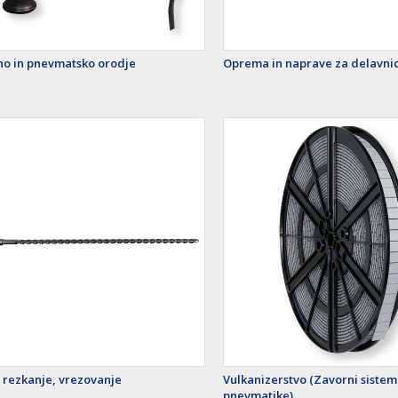
čno in pnevmatsko orodje
Oprema in naprave za delavni
, rezkanje, vrezovanje
Vulkanizerstvo (Zavorni sistemi
pnevmatike)