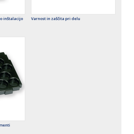
o inštalacijo
Varnost in zaščita pri delu
imenti