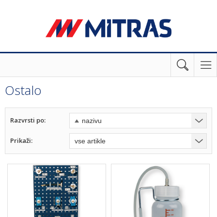
Ostalo
Razvrsti po:
Prikaži: