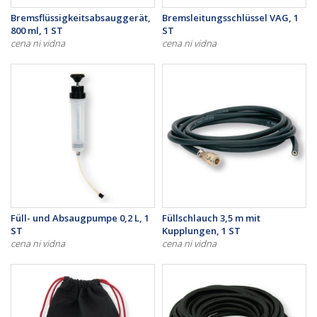
Bremsflüssigkeitsabsauggerät,
Bremsleitungsschlüssel VAG, 1
800 ml, 1 ST
ST
cena ni vidna
cena ni vidna
Füll- und Absaugpumpe 0,2 L, 1
Füllschlauch 3,5 m mit
ST
Kupplungen, 1 ST
cena ni vidna
cena ni vidna