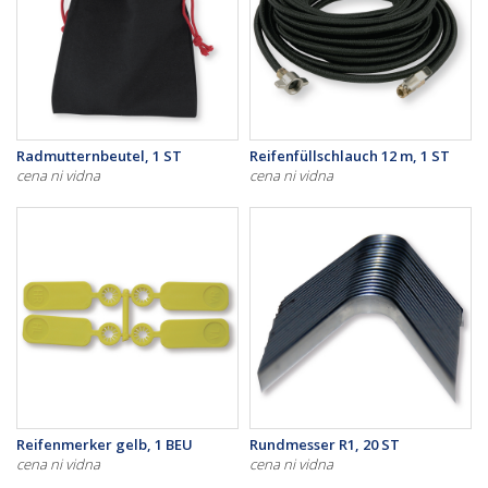
Radmutternbeutel, 1 ST
Reifenfüllschlauch 12 m, 1 ST
cena ni vidna
cena ni vidna
Reifenmerker gelb, 1 BEU
Rundmesser R1, 20 ST
cena ni vidna
cena ni vidna