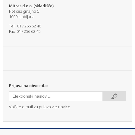
Mitras d.o.o. (skladišče)
Pot čez gmajno 5
1000 Ljubljana
Tel.: 01 / 256 62 46
Fax: 01 / 256 62 45
Prijava na obvestila:
Vpišite e-mail za prijavo v e-novice
info@mitras.si
|
T: (01) 256 62 46