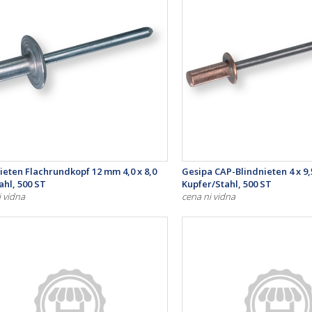
ieten Flachrundkopf 12 mm 4,0 x 8,0
Gesipa CAP-Blindnieten 4 x 9
ahl, 500 ST
Kupfer/Stahl, 500 ST
i vidna
cena ni vidna