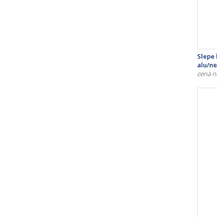
Slepe 
alu/ne
cena n