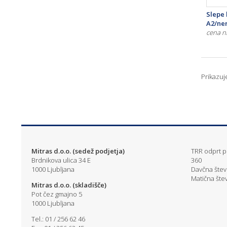
Slepe 
A2/ner
cena n
Prikazu
Mitras d.o.o. (sedež podjetja)
TRR odprt pr
Brdnikova ulica 34 E
360
1000 Ljubljana
Davčna štev
Matična štev
Mitras d.o.o. (skladišče)
Pot čez gmajno 5
1000 Ljubljana
Tel.: 01 / 256 62 46