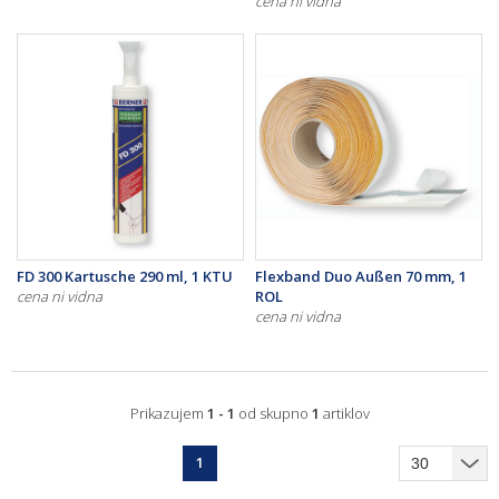
cena ni vidna
FD 300 Kartusche 290 ml, 1 KTU
Flexband Duo Außen 70 mm, 1
cena ni vidna
ROL
cena ni vidna
Prikazujem
1 - 1
od skupno
1
artiklov
1