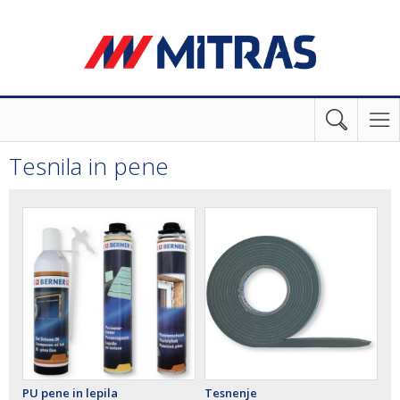
Tesnila in pene
PU pene in lepila
Tesnenje