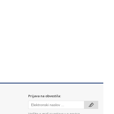
Prijava na obvestila:
Vpišite e-mail za prijavo v e-novice