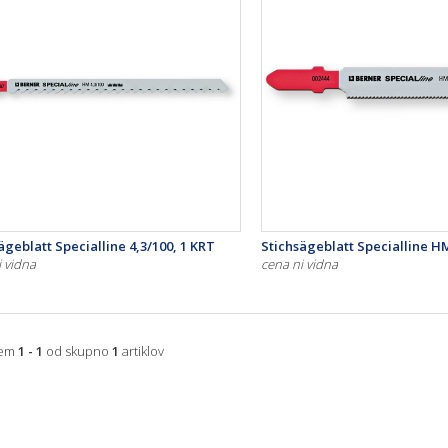
ägeblatt Specialline 4,3/100, 1 KRT
Stichsägeblatt Specialline HM
i vidna
cena ni vidna
jem
1 - 1
od skupno
1
artiklov