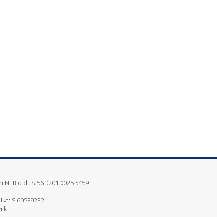
i NLB d.d.: SI56 0201 0025 5459
ilka: SI60539232
ilk