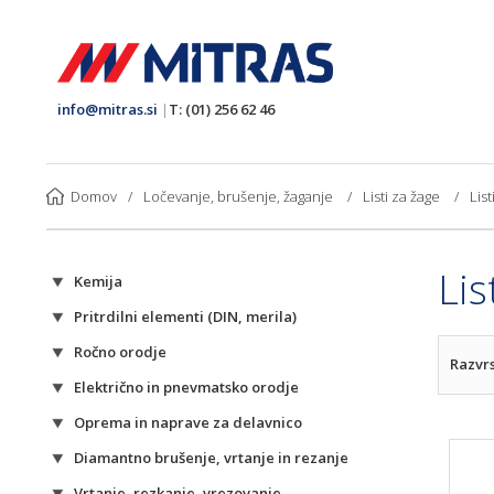
info@mitras.si
|
T: (01) 256 62 46
Domov
/
Ločevanje, brušenje, žaganje
/
Listi za žage
/
Lis
Lis
Kemija
Pritrdilni elementi (DIN, merila)
Ročno orodje
Razvrs
Električno in pnevmatsko orodje
Oprema in naprave za delavnico
Diamantno brušenje, vrtanje in rezanje
Vrtanje, rezkanje, vrezovanje