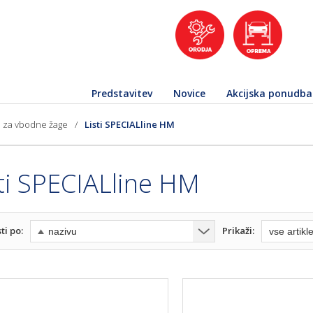
Predstavitev
Novice
Akcijska ponudba
ti za vbodne žage
/
Listi SPECIALline HM
ti SPECIALline HM
ti po:
Prikaži: