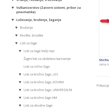
Vulkanizerstvo (Zavorni sistemi, pribor za
pnevmatike)
Ločevanje, brušenje, žaganje
Brušenje
Rezilke, brusilke
Listi za žage
Listi za žage lisičji repi
Žagini listi za obdelavo karoserije
Stichs
cena n
Listi za ročno žago
Listi za krožno žago, LES
Listi za krožno žago, KOVINA
Prikazu
Listi za krožno žago, UNIVERZALNI
Listi za krožno žago HM
Listi za vbodne žage