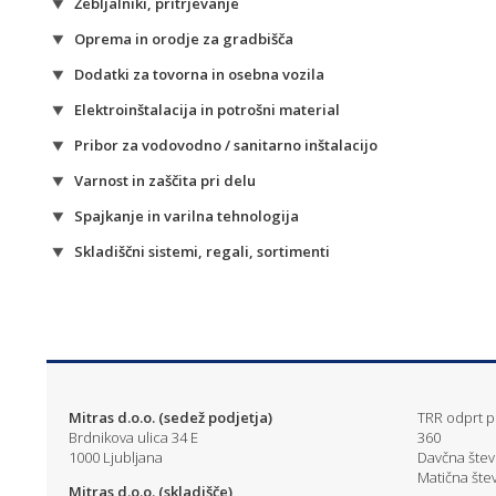
Žebljalniki, pritrjevanje
Oprema in orodje za gradbišča
Dodatki za tovorna in osebna vozila
Elektroinštalacija in potrošni material
Pribor za vodovodno / sanitarno inštalacijo
Varnost in zaščita pri delu
Spajkanje in varilna tehnologija
Skladiščni sistemi, regali, sortimenti
Mitras d.o.o. (sedež podjetja)
TRR odprt pr
Brdnikova ulica 34 E
360
1000 Ljubljana
Davčna štev
Matična štev
Mitras d.o.o. (skladišče)