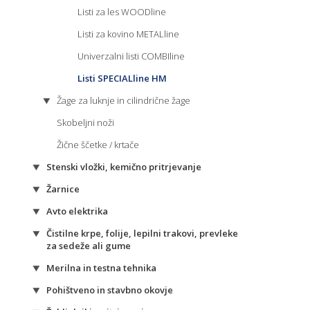
Listi za les WOODline
Listi za kovino METALline
Univerzalni listi COMBIline
Listi SPECIALline HM
Žage za luknje in cilindrične žage
Skobeljni noži
Žične ščetke / krtače
Stenski vložki, kemično pritrjevanje
Žarnice
Avto elektrika
Čistilne krpe, folije, lepilni trakovi, prevleke
za sedeže ali gume
Merilna in testna tehnika
Pohištveno in stavbno okovje