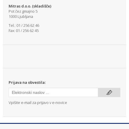
Mitras d.o.o. (skladišče)
Pot čez gmajno 5
1000 Ljubljana
Tel.: 01 / 256 62 46
Fax: 01 / 256 62 45
Prijava na obvestila:
Vpišite e-mail za prijavo v e-novice
info@mitras.si
|
T: (01) 256 62 46