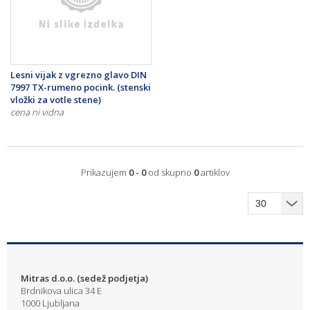
Lesni vijak z vgrezno glavo DIN
7997 TX-rumeno pocink. (stenski
vložki za votle stene)
cena ni vidna
Prikazujem
0 - 0
od skupno
0
artiklov
Mitras d.o.o. (sedež podjetja)
Brdnikova ulica 34 E
1000 Ljubljana