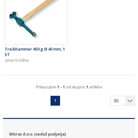
Treibhammer 450 g Ø 40 mm, 1
ST
cena ni vidna
Prikazujem
1 - 1
od skupno
1
artiklov
1
Mitras d.o.o. (sedež podjetja)