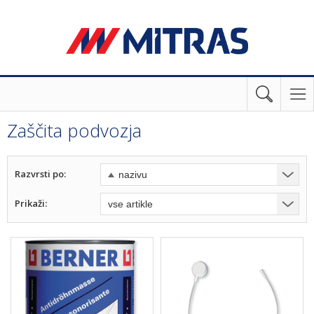
Zaščita podvozja
Razvrsti po:
Prikaži: