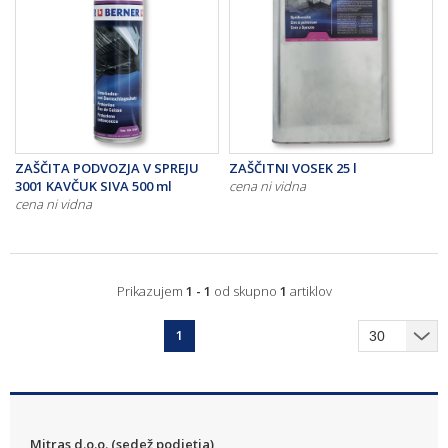
ZAŠČITA PODVOZJA V SPREJU
ZAŠČITNI VOSEK 25 l
3001 KAVČUK SIVA 500 ml
cena ni vidna
cena ni vidna
Prikazujem
1 - 1
od skupno
1
artiklov
1
Mitras d.o.o. (sedež podjetja)