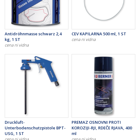
Antidröhnmasse schwarz 2,4
CEV KAPILARNA 500 ml, 1 ST
kg, 1 ST
cena ni vidna
cena ni vidna
Druckluft-
PREMAZ OSNOVNI PROTI
Unterbodenschutzpistole BPT-
KOROZIJI-RJI, RDEČE RJAVA, 400
USG, 1 ST
ml
cena ni vidna
cena ni vidna