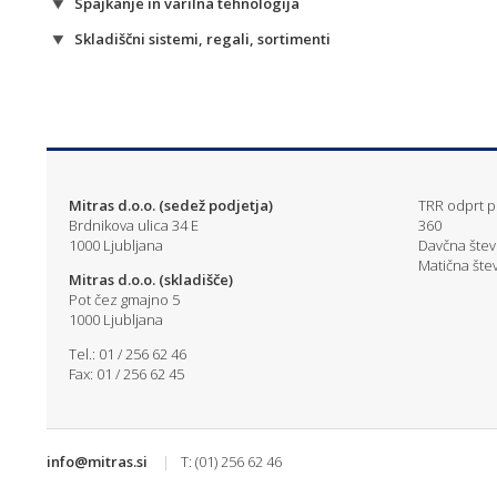
Spajkanje in varilna tehnologija
Skladiščni sistemi, regali, sortimenti
Mitras d.o.o. (sedež podjetja)
TRR odprt pr
Brdnikova ulica 34 E
360
1000 Ljubljana
Davčna štev
Matična štev
Mitras d.o.o. (skladišče)
Pot čez gmajno 5
1000 Ljubljana
Tel.: 01 / 256 62 46
Fax: 01 / 256 62 45
info@mitras.si
|
T: (01) 256 62 46