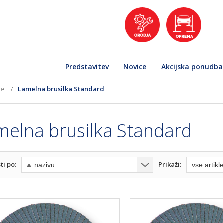
Predstavitev
Novice
Akcijska ponudba
ke
/
Lamelna brusilka Standard
melna brusilka Standard
ti po:
Prikaži: