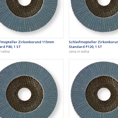
ifmopteller Zirkonkorund 115mm
Schleifmopteller Zirkonkor
rd P80, 1 ST
Standard P120, 1 ST
i vidna
cena ni vidna