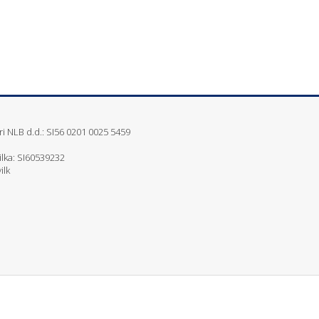
i NLB d.d.: SI56 0201 0025 5459
ilka: SI60539232
ilk