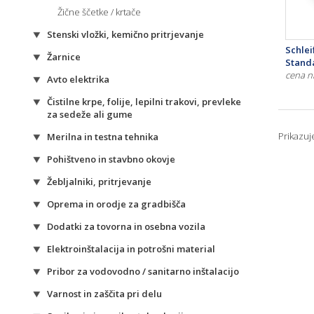
Žične ščetke / krtače
Stenski vložki, kemično pritrjevanje
Schle
Žarnice
Standa
cena n
Avto elektrika
Čistilne krpe, folije, lepilni trakovi, prevleke
za sedeže ali gume
Prikazu
Merilna in testna tehnika
Pohištveno in stavbno okovje
Žebljalniki, pritrjevanje
Oprema in orodje za gradbišča
Dodatki za tovorna in osebna vozila
Elektroinštalacija in potrošni material
Pribor za vodovodno / sanitarno inštalacijo
Varnost in zaščita pri delu