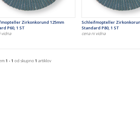
ifmopteller Zirkonkorund 125mm
Schleifmopteller Zirkonkor
rd P60, 1 ST
Standard P80, 1 ST
i vidna
cena ni vidna
jem
1 - 1
od skupno
1
artiklov