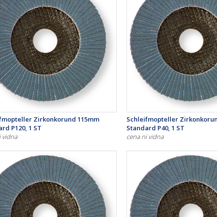
ifmopteller Zirkonkorund 115mm
Schleifmopteller Zirkonkor
rd P120, 1 ST
Standard P40, 1 ST
i vidna
cena ni vidna