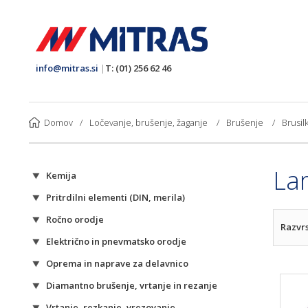
info@mitras.si
|
T: (01) 256 62 46
Domov
/
Ločevanje, brušenje, žaganje
/
Brušenje
/
Brusil
La
Kemija
Pritrdilni elementi (DIN, merila)
Ročno orodje
Razvrs
Električno in pnevmatsko orodje
Oprema in naprave za delavnico
Diamantno brušenje, vrtanje in rezanje
Vrtanje, rezkanje, vrezovanje