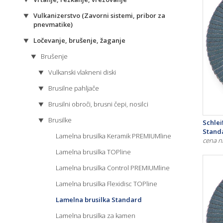
Vulkanizerstvo (Zavorni sistemi, pribor za
pnevmatike)
Ločevanje, brušenje, žaganje
Brušenje
Vulkanski vlakneni diski
Brusilne pahljače
Brusilni obroči, brusni čepi, nosilci
Brusilke
Schle
Standa
Lamelna brusilka Keramik PREMIUMline
cena n
Lamelna brusilka TOPline
Lamelna brusilka Control PREMIUMline
Lamelna brusilka Flexidisc TOPline
Lamelna brusilka Standard
Lamelna brusilka za kamen