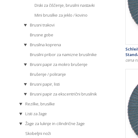
Diski za čiščenje, brusilni nastavki
Mini brusilke za jeklo / kovino
Brusni trakovi
Brusne gobe
Brusilna koprena
Schle
Standa
Brusilni pribor za namizne brusilnike
cena n
Brusni papir za mokro brušenje
Brušenje / poliranje
Brusni papir, listi
Brusni papir za ekscentrični brusilnik
Rezilke, brusilke
Listi za žage
Žage za luknje in cilindrične žage
Skobeljni noži