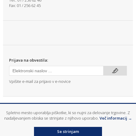
Tel.: 01 / 256 62 46
Fax: 01 / 256 62 45
Prijava na obvestila:
Vpišite e-mail za prijavo v e-novice
info@mitras.si
|
T: (01) 256 62 46
Spletno mesto uporablja piškotke, ki so nujni za delovanje trgovine. Z
© 2026
Mitras d.o.o.
- Gradbeni, elektro in drobni material ter servisna
nadaljevanjem obiska se strinjate z njihovo uporabo.
Več informacij →
oprema, orodje in stroji
Izvedba
www.vkdesign.si
Se strinjam