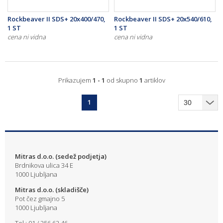
Rockbeaver II SDS+ 20x400/470,
Rockbeaver II SDS+ 20x540/610,
1 ST
1 ST
cena ni vidna
cena ni vidna
Prikazujem
1 - 1
od skupno
1
artiklov
1
Mitras d.o.o. (sedež podjetja)
Brdnikova ulica 34 E
1000 Ljubljana
Mitras d.o.o. (skladišče)
Pot čez gmajno 5
1000 Ljubljana