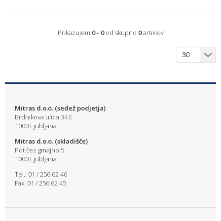
Prikazujem
0 - 0
od skupno
0
artiklov
Mitras d.o.o. (sedež podjetja)
Brdnikova ulica 34 E
1000 Ljubljana
Mitras d.o.o. (skladišče)
Pot čez gmajno 5
1000 Ljubljana
Tel.: 01 / 256 62 46
Fax: 01 / 256 62 45