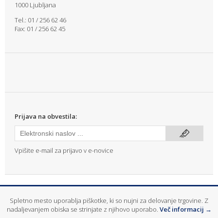
1000 Ljubljana
Tel.: 01 / 256 62 46
Fax: 01 / 256 62 45
Prijava na obvestila:
Vpišite e-mail za prijavo v e-novice
info@mitras.si
|
T: (01) 256 62 46
Spletno mesto uporablja piškotke, ki so nujni za delovanje trgovine. Z
© 2026
Mitras d.o.o.
- Gradbeni, elektro in drobni material ter servisna
nadaljevanjem obiska se strinjate z njihovo uporabo.
Več informacij →
oprema, orodje in stroji