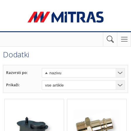
Dodatki
Razvrsti po:
Prikaži: