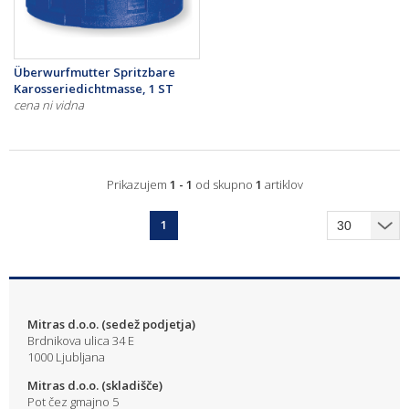
Überwurfmutter Spritzbare
Karosseriedichtmasse, 1 ST
cena ni vidna
Prikazujem
1 - 1
od skupno
1
artiklov
1
Mitras d.o.o. (sedež podjetja)
Brdnikova ulica 34 E
1000 Ljubljana
Mitras d.o.o. (skladišče)
Pot čez gmajno 5