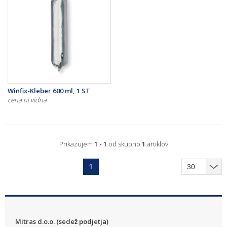
Winfix-Kleber 600 ml, 1 ST
cena ni vidna
Prikazujem
1 - 1
od skupno
1
artiklov
1
Mitras d.o.o. (sedež podjetja)