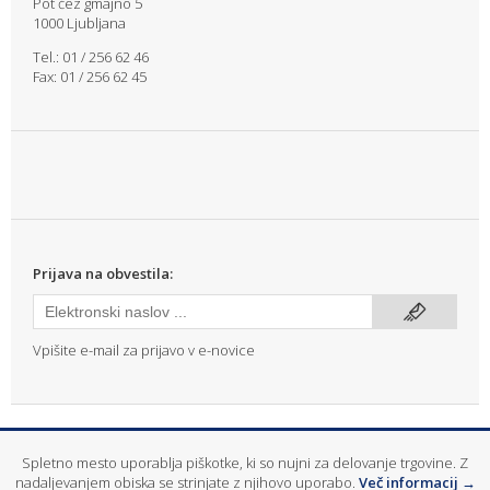
Pot čez gmajno 5
1000 Ljubljana
Tel.: 01 / 256 62 46
Fax: 01 / 256 62 45
Prijava na obvestila:
Vpišite e-mail za prijavo v e-novice
info@mitras.si
|
T: (01) 256 62 46
Spletno mesto uporablja piškotke, ki so nujni za delovanje trgovine. Z
© 2026
Mitras d.o.o.
- Gradbeni, elektro in drobni material ter servisna
nadaljevanjem obiska se strinjate z njihovo uporabo.
Več informacij →