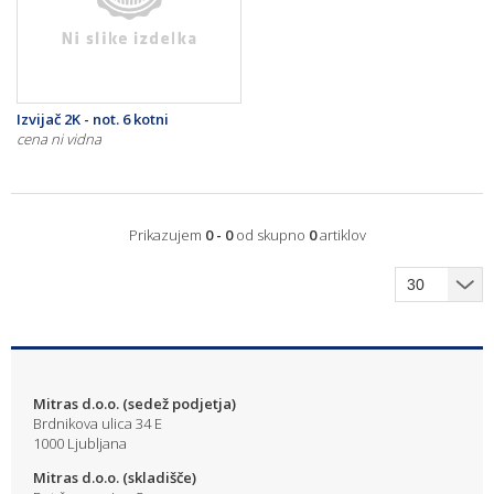
Izvijač 2K - not. 6 kotni
cena ni vidna
Prikazujem
0 - 0
od skupno
0
artiklov
Mitras d.o.o. (sedež podjetja)
Brdnikova ulica 34 E
1000 Ljubljana
Mitras d.o.o. (skladišče)