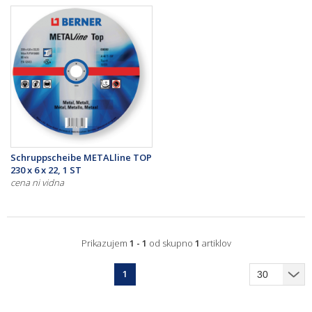
Schruppscheibe METALline TOP
230 x 6 x 22, 1 ST
cena ni vidna
Prikazujem
1 - 1
od skupno
1
artiklov
1