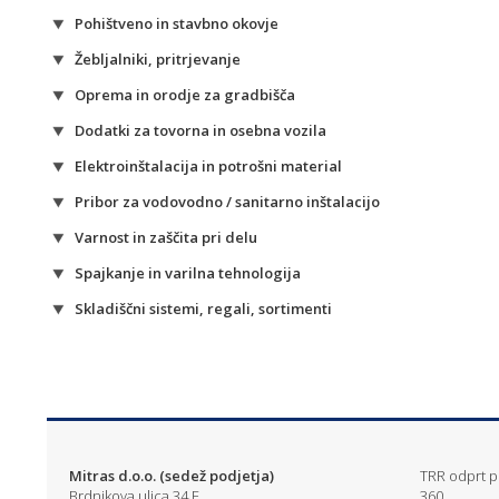
Pohištveno in stavbno okovje
Žebljalniki, pritrjevanje
Oprema in orodje za gradbišča
Dodatki za tovorna in osebna vozila
Elektroinštalacija in potrošni material
Pribor za vodovodno / sanitarno inštalacijo
Varnost in zaščita pri delu
Spajkanje in varilna tehnologija
Skladiščni sistemi, regali, sortimenti
Mitras d.o.o. (sedež podjetja)
TRR odprt pr
Brdnikova ulica 34 E
360