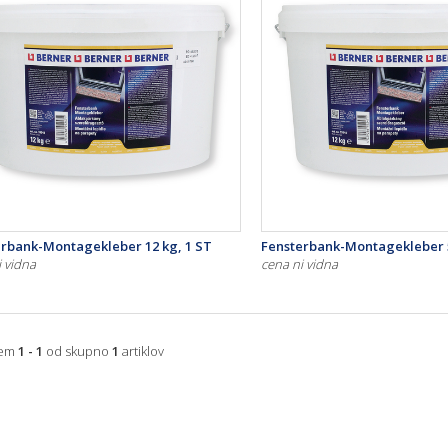
erbank-Montagekleber 12 kg, 1 ST
Fensterbank-Montagekleber 5
i vidna
cena ni vidna
jem
1 - 1
od skupno
1
artiklov