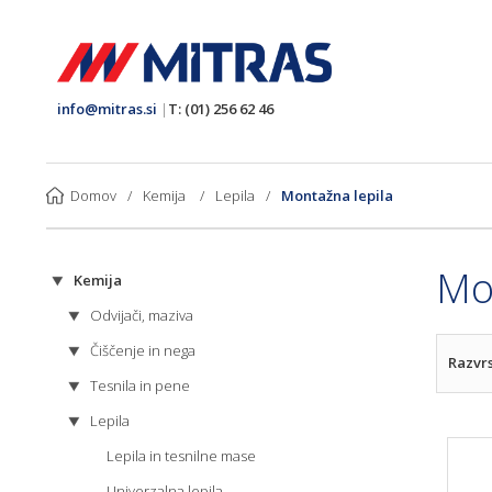
info@mitras.si
|
T: (01) 256 62 46
Domov
/
Kemija
/
Lepila
/
Montažna lepila
Mo
Kemija
Odvijači, maziva
Čiščenje in nega
Razvrs
Tesnila in pene
Lepila
Lepila in tesnilne mase
Univerzalna lepila