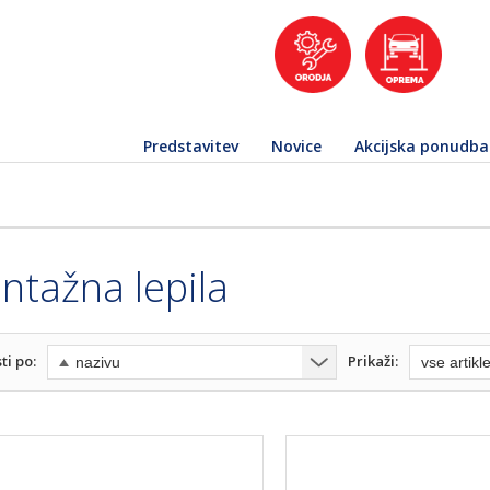
Predstavitev
Novice
Akcijska ponudba
ntažna lepila
ti po:
Prikaži: