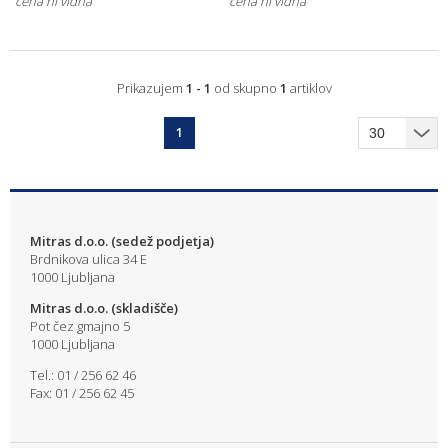
cena ni vidna
cena ni vidna
Prikazujem
1 - 1
od skupno
1
artiklov
1
Mitras d.o.o. (sedež podjetja)
Brdnikova ulica 34 E
1000 Ljubljana
Mitras d.o.o. (skladišče)
Pot čez gmajno 5
1000 Ljubljana
Tel.: 01 / 256 62 46
Fax: 01 / 256 62 45