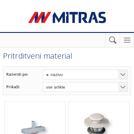
Pritrditveni material
Razvrsti po:
Prikaži: