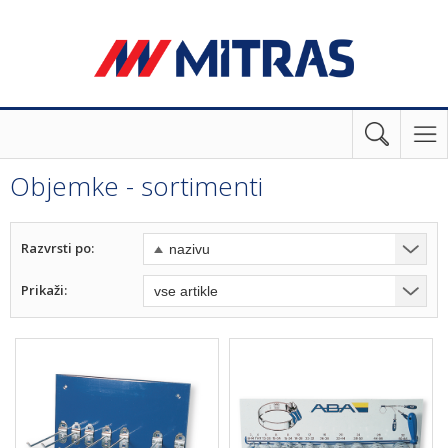
Objemke - sortimenti
Razvrsti po:
Prikaži: