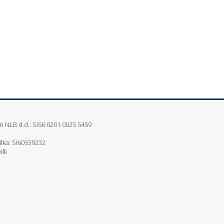
i NLB d.d.: SI56 0201 0025 5459
ilka: SI60539232
ilk