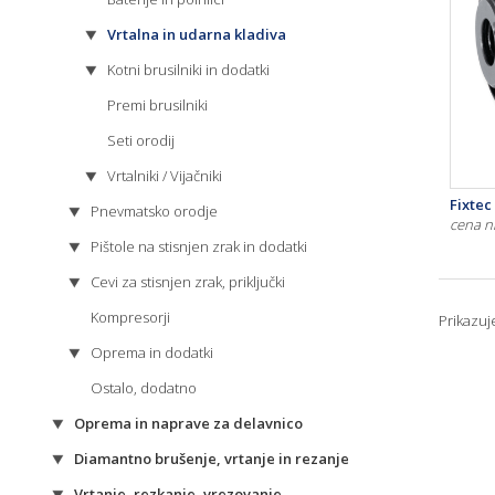
Vrtalna in udarna kladiva
Kotni brusilniki in dodatki
Premi brusilniki
Seti orodij
Vrtalniki / Vijačniki
Fixtec
Pnevmatsko orodje
cena n
Pištole na stisnjen zrak in dodatki
Cevi za stisnjen zrak, priključki
Kompresorji
Prikazu
Oprema in dodatki
Ostalo, dodatno
Oprema in naprave za delavnico
Diamantno brušenje, vrtanje in rezanje
Vrtanje, rezkanje, vrezovanje