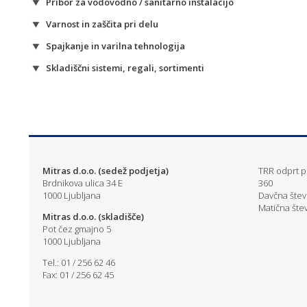
Pribor za vodovodno / sanitarno inštalacijo
Varnost in zaščita pri delu
Spajkanje in varilna tehnologija
Skladiščni sistemi, regali, sortimenti
Mitras d.o.o. (sedež podjetja)
TRR odprt pr
Brdnikova ulica 34 E
360
1000 Ljubljana
Davčna štev
Matična štev
Mitras d.o.o. (skladišče)
Pot čez gmajno 5
1000 Ljubljana
Tel.: 01 / 256 62 46
Fax: 01 / 256 62 45