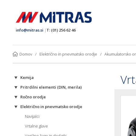
info@mitras.si
|
T: (01) 256 62 46
Domov
/
Električno in pnevmatsko orodje
/
Akumulatorsko o
Vrt
Kemija
Pritrdilni elementi (DIN, merila)
Ročno orodje
Električno in pnevmatsko orodje
Navijalci
Vrtalne glave
Verižne žage in dodatki