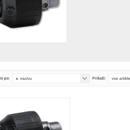
ti po:
Prikaži: